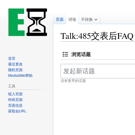
页面
讨论
不转换
Talk:485交表后FAQ
跳
跳
浏览话题
到
到
首页
导
搜
最近更改
航
索
随机页面
MediaWiki帮助
没有更早的话题
工具
链入页面
特殊页面
页面信息
获取短URL