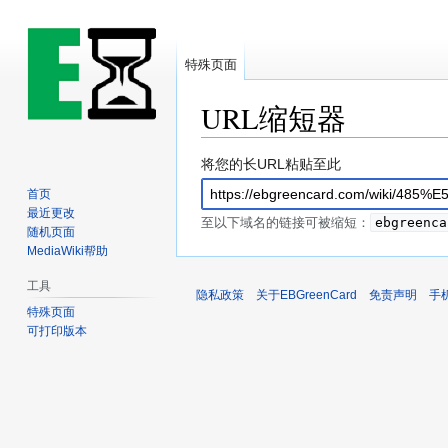
特殊页面
URL缩短器
跳
跳
将您的长URL粘贴至此
到
到
首页
导
搜
最近更改
至以下域名的链接可被缩短：
ebgreenca
航
索
随机页面
MediaWiki帮助
工具
隐私政策
关于EBGreenCard
免责声明
手
特殊页面
可打印版本