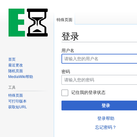
特殊页面
登录
跳
跳
用户名
到
到
首页
导
搜
最近更改
航
索
随机页面
密码
MediaWiki帮助
工具
记住我的登录状态
特殊页面
可打印版本
登录
获取短URL
登录帮助
忘记密码？