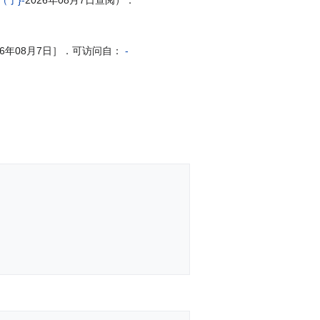
26（于}-
2026年08月7日查阅）．
2026年08月7日］．可访问自：
-