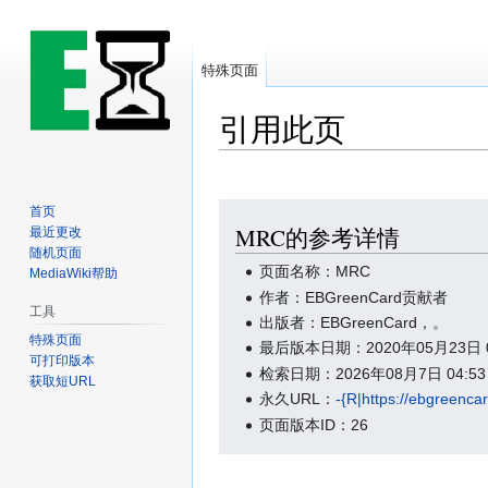
特殊页面
引用此页
跳
跳
首页
MRC的参考详情
最近更改
到
到
随机页面
导
搜
页面名称：MRC
MediaWiki帮助
航
索
作者：EBGreenCard贡献者
工具
出版者：EBGreenCard，。
特殊页面
最后版本日期：2020年05月23日 02
可打印版本
检索日期：2026年08月7日 04:53
获取短URL
永久URL：
-{R|https://ebgreenc
页面版本ID：26