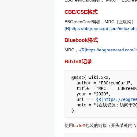
EBGreenCard编者，“MRC，”
EBGre
CBE/CSE格式
EBGreenCard编者．MRC［互联网］
{R|https://ebgreencard.com/index.p
Bluebook格式
MRC，
-{R|https://ebgreencard.c
BibTeX记录
 @misc{ wiki:xxx,

   author = "EBGreenCard",

   title = "MRC --- EBGreenCard{,} ",

   year = "2020",

   url = "
-{R|https://ebgre
   note = "[在线资源；访问于2026年08月7日]"

使用
LaTeX
包装的链接（开头某处的
\