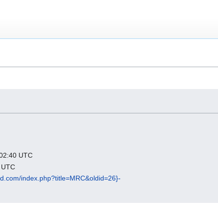
:40 UTC
 UTC
ard.com/index.php?title=MRC&oldid=26}-