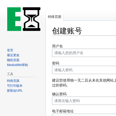
特殊页面
创建账号
跳
跳
用户名
到
到
首页
导
搜
最近更改
航
索
随机页面
密码
MediaWiki帮助
工具
建议您使用独一无二且从未在其他网站
特殊页面
过的密码。
可打印版本
获取短URL
确认密码
电子邮箱地址