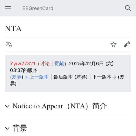
EBGreenCard
打开主菜单
搜索
NTA
语言
监视
编辑
Yyiw27321
（
讨论
|
贡献
）
2025年12月6日 (六)
03:37的版本
(
差异
)
←上一版本
| 最后版本 (差异) | 下一版本→ (差
异)
Notice to Appear（NTA）简介
背景