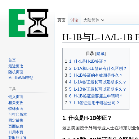
页面
讨论
大陆简体
H-1B与L-1A/L-1B 
跳
跳
目录
到
到
首页
1
1. 什么是H-1B签证？
导
搜
最近更改
2
2. L-1A和L-1B签证有什么区别？
航
索
随机页面
3
3. H-1B签证的有效期是多久？
MediaWiki帮助
4
4. L-1A签证最长可以延期多久？
工具
5
5. L-1B签证最长可以延期多久？
6
6. H-1B签证需要雇主申请吗？
链入页面
相关更改
7
7. L-1签证适用于哪些公司？
特殊页面
可打印版本
1. 什么是H-1B签证？
固定链接
页面信息
这是美国授予外籍专业人士在特定职业
引用本页
获取短URL