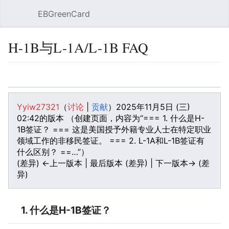
EBGreenCard
打开主菜单
搜索
H-1B与L-1A/L-1B FAQ
语言
监视
编辑
Yyiw27321
（
讨论
|
贡献
）
2025年11月5日 (三)
02:42的版本
（创建页面，内容为“=== 1. 什么是H-
1B签证？ === 这是美国授予外籍专业人士在特定职业
领域工作的非移民签证。 === 2. L-1A和L-1B签证有
什么区别？ ==…”）
(差异) ←上一版本 | 最后版本 (差异) | 下一版本→ (差
异)
1. 什么是H-1B签证？